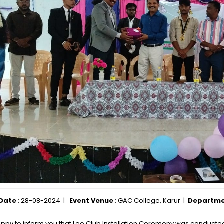
 Date
: 28-08-2024 |
Event Venue
: GAC College, Karur |
Departm
appy to inform you that Leo Club Installation Ceremony was conducte