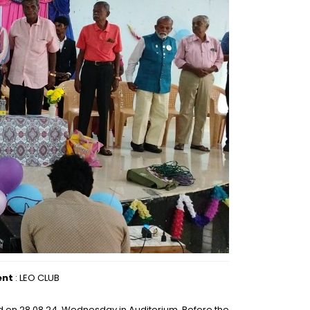
ent
: LEO CLUB
d on 28.08.24, Wednesday in Auditorium. Before the