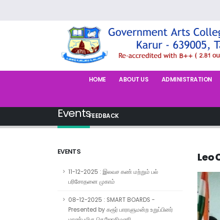
HOME
ABOUT US
ADMINISTRATION
Events
FEEDBACK
EVENTS
Leo 
11-12-2025 : இலவச கண் மற்றும் பல்
பரிசோதனை முகாம்
08-12-2025 : SMART BOARDS -
Presented by கரூர் பாராளுமன்ற உறுப்பினர்
மாண்புமிகு செ.ஜோதிமணி