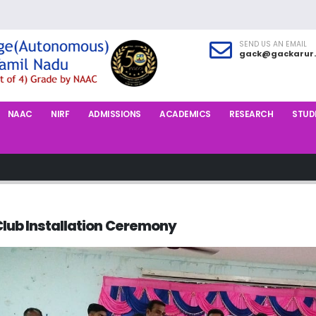
SEND US AN EMAIL
gack@gackarur.
NAAC
NIRF
ADMISSIONS
ACADEMICS
RESEARCH
STUDE
Club Installation Ceremony