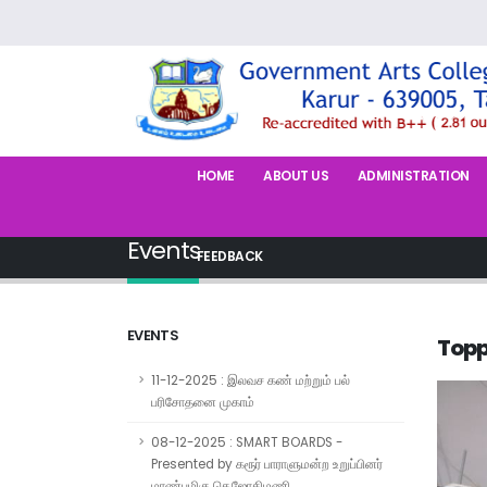
HOME
ABOUT US
ADMINISTRATION
Events
FEEDBACK
EVENTS
Topp
11-12-2025 : இலவச கண் மற்றும் பல்
பரிசோதனை முகாம்
08-12-2025 : SMART BOARDS -
Presented by கரூர் பாராளுமன்ற உறுப்பினர்
மாண்புமிகு செ.ஜோதிமணி