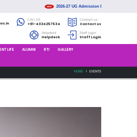
2026-27 UG Admission Rank List Released
CALL US
Contact us
ac.in
+91-4324257534
Contact us
Helpdesk
Staff Login
Helpdesk
Staff Login
NT LIFE
ALUMNI
RTI
GALLERY
HOME
EVENTS