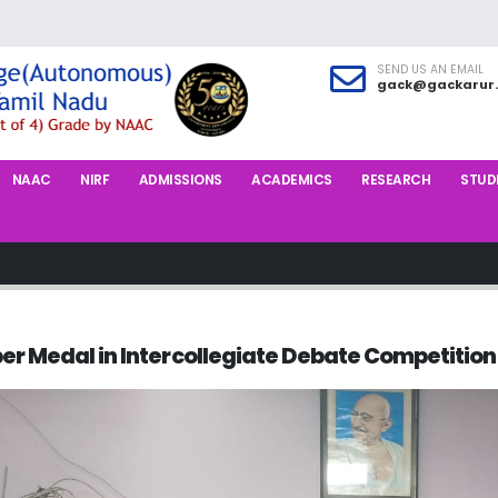
SEND US AN EMAIL
gack@gackarur.
NAAC
NIRF
ADMISSIONS
ACADEMICS
RESEARCH
STUDE
er Medal in Intercollegiate Debate Competition