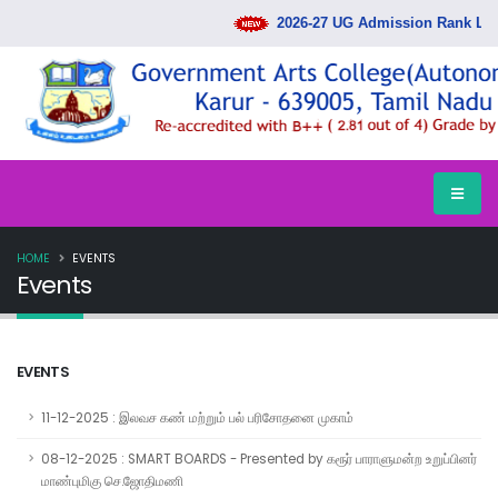
2026-27 UG Admission Rank List R
HOME
EVENTS
Events
EVENTS
11-12-2025 : இலவச கண் மற்றும் பல் பரிசோதனை முகாம்
08-12-2025 : SMART BOARDS - Presented by கரூர் பாராளுமன்ற உறுப்பினர்
மாண்புமிகு செ.ஜோதிமணி