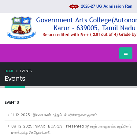
2026-27 UG Admission Rank List
HOME
EVENTS
Events
EVENTS
11-12-2025 : இலவச கண் மற்றும் பல் பரிசோதனை முகாம்
08-12-2025 : SMART BOARDS - Presented by கரூர் பாராளுமன்ற உறுப்பினர்
மாண்புமிகு செ.ஜோதிமணி