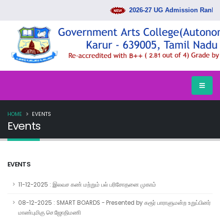
2026-27 UG Admission Rank List
HOME
EVENTS
Events
EVENTS
11-12-2025 : இலவச கண் மற்றும் பல் பரிசோதனை முகாம்
08-12-2025 : SMART BOARDS - Presented by கரூர் பாராளுமன்ற உறுப்பினர்
மாண்புமிகு செ.ஜோதிமணி