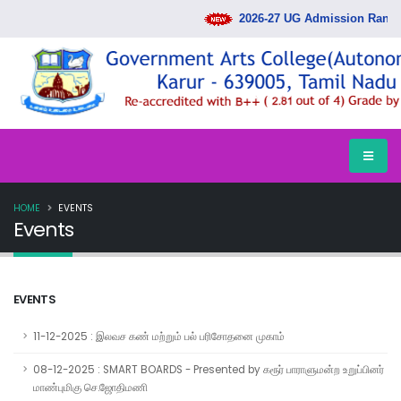
2026-27 UG Admission Rank Li
HOME
EVENTS
Events
EVENTS
11-12-2025 : இலவச கண் மற்றும் பல் பரிசோதனை முகாம்
08-12-2025 : SMART BOARDS - Presented by கரூர் பாராளுமன்ற உறுப்பினர்
மாண்புமிகு செ.ஜோதிமணி