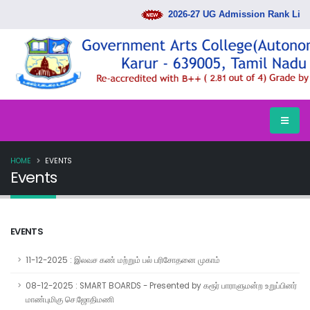
2026-27 UG Admission Rank List Rel
HOME
EVENTS
Events
EVENTS
11-12-2025 : இலவச கண் மற்றும் பல் பரிசோதனை முகாம்
08-12-2025 : SMART BOARDS - Presented by கரூர் பாராளுமன்ற உறுப்பினர்
மாண்புமிகு செ.ஜோதிமணி