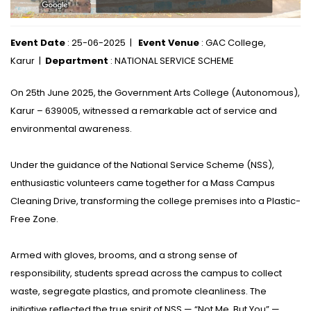
Event Date
: 25-06-2025 |
Event Venue
: GAC College,
Karur |
Department
: NATIONAL SERVICE SCHEME
On 25th June 2025, the Government Arts College (Autonomous),
Karur – 639005, witnessed a remarkable act of service and
environmental awareness.
Under the guidance of the National Service Scheme (NSS),
enthusiastic volunteers came together for a Mass Campus
Cleaning Drive, transforming the college premises into a Plastic-
Free Zone.
Armed with gloves, brooms, and a strong sense of
responsibility, students spread across the campus to collect
waste, segregate plastics, and promote cleanliness. The
initiative reflected the true spirit of NSS — “Not Me, But You” —