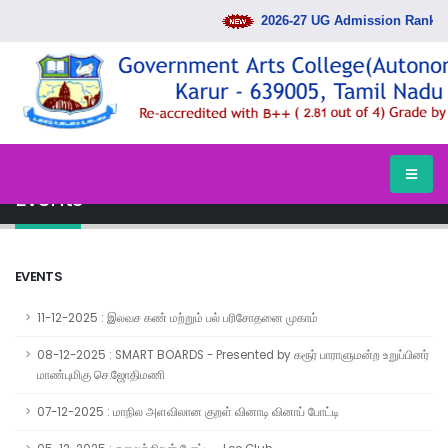
2026-27 UG Admission Rank List
HOME
EVENTS
Events
EVENTS
11-12-2025 : இலவச கண் மற்றும் பல் பரிசோதனை முகாம்
08-12-2025 : SMART BOARDS - Presented by கரூர் பாராளுமன்ற உறுப்பினர்
மாண்புமிகு செ.ஜோதிமணி
07-12-2025 : மாநில அளவிலான குறள் வினாடி வினாப் போட்டி