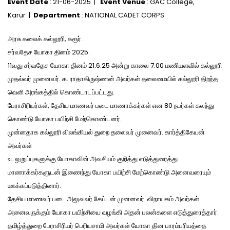
Event Date
: 21-06-2025 |
Event Venue
: GAC College,
Karur |
Department
: NATIONAL CADET CORPS
அரசு கலைக் கல்லூரி, கரூர்.
சர்வதேச யோகா தினம் 2025.
11வது சர்வதேச யோகா தினம் 21.6.25 அன்று காலை 7.00 மணியளவில் கல்லூரி
முதல்வர் முனைவர். க. ராதாகிருஷ்ணன் அவர்கள் தலைமையில் கல்லூரி திறந்த
வெளி அரங்கத்தில் கொண்டாடப்பட்டது.
பேராசிரியர்கள், தேசிய மாணவர் படை மாணாக்கர்கள் என 80 நபர்கள் கலந்து
கொண்டு யோகா பயிற்சி மேற்கொண்டனர்.
முன்னதாக கல்லூரி விலங்கியல் துறை தலைவர் முனைவர். கார்த்திகேயன்
அவர்கள்
உடலுறுப்புகளுக்கு யோகாவின் அவசியம் குறித்து எடுத்துரைத்து
மாணாக்கர்களுடன் இணைந்து யோகா பயிற்சி மேற்கொண்டு அனைவரையும்
ஊக்கப்படுத்தினார்.
தேசிய மாணவர் படை அலுவலர் கேப்டன் முனனவர். விநாயகம் அவர்கள்
அனைவருக்கும் யோகா பயிற்சியை வழங்கி அதன் பலன்களை எடுத்துரைத்தார்.
தமிழ்த்துறை பேராசிரியர் பெரியசாமி அவர்கள் யோகா தின பாரம்பரியத்தை