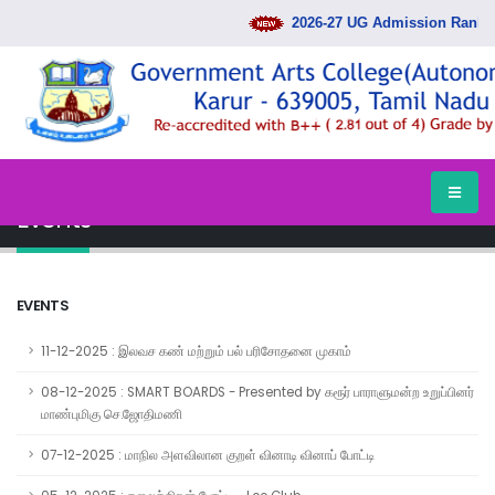
2026-27 UG Admission Rank List
HOME
EVENTS
Events
EVENTS
11-12-2025 : இலவச கண் மற்றும் பல் பரிசோதனை முகாம்
08-12-2025 : SMART BOARDS - Presented by கரூர் பாராளுமன்ற உறுப்பினர்
மாண்புமிகு செ.ஜோதிமணி
07-12-2025 : மாநில அளவிலான குறள் வினாடி வினாப் போட்டி