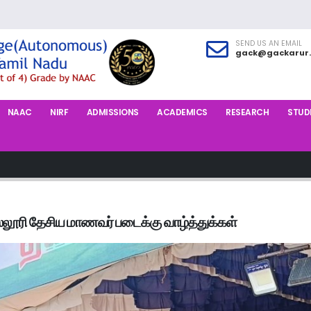
SEND US AN EMAIL
gack@gackarur.
NAAC
NIRF
ADMISSIONS
ACADEMICS
RESEARCH
STUDE
ல்லூரி தேசிய மாணவர் படைக்கு வாழ்த்துக்கள்