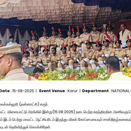
 Date
: 15-08-2025 |
Event Venue
: Karur |
Department
: NATIONAL
ைக்கல்லூரி (தன்னாட்சி) கரூர்.
ாவட்ட விளையாட்டு அரங்கில் இன்று(15.08.2025) நடைபெற்ற சுதந்திரதின அணிவகுப்பில
் இடம் பெற்று மாவட்ட ஆட்சியரிடம் இருந்து பரிசுக் கோப்பையையும் சான்றிதழ்களையும
ியுடன் தெரிவித்துக் கொள்கிறேன்.