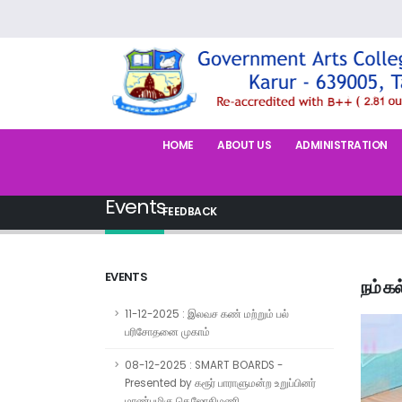
HOME
ABOUT US
ADMINISTRATION
Events
FEEDBACK
EVENTS
நம் க
11-12-2025 : இலவச கண் மற்றும் பல்
பரிசோதனை முகாம்
08-12-2025 : SMART BOARDS -
Presented by கரூர் பாராளுமன்ற உறுப்பினர்
மாண்புமிகு செ.ஜோதிமணி