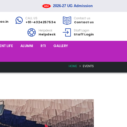
2026-27 UG Admission Rank List Released
CALL US
Contact us
ac.in
+91-4324257534
Contact us
Helpdesk
Staff Login
Helpdesk
Staff Login
NT LIFE
ALUMNI
RTI
GALLERY
HOME
EVENTS