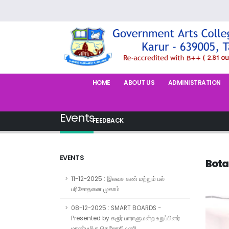
HOME
ABOUT US
ADMINISTRATION
Events
FEEDBACK
EVENTS
Bota
11-12-2025 : இலவச கண் மற்றும் பல்
பரிசோதனை முகாம்
08-12-2025 : SMART BOARDS -
Presented by கரூர் பாராளுமன்ற உறுப்பினர்
மாண்புமிகு செ.ஜோதிமணி