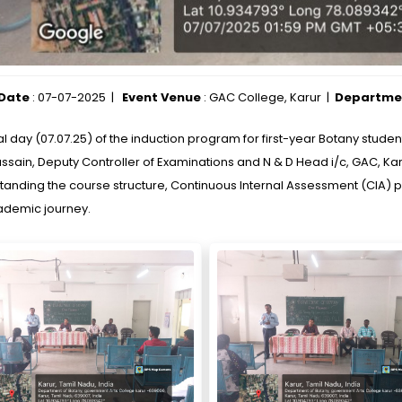
 Date
: 07-07-2025 |
Event Venue
: GAC College, Karur |
Departme
al day (07.07.25) of the induction program for first-year Botany stude
ussain, Deputy Controller of Examinations and N & D Head i/c, GAC, K
tanding the course structure, Continuous Internal Assessment (CIA) 
ademic journey.