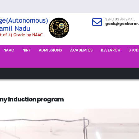
SEND US AN EMAIL
gack@gackarur.
NAAC
NIRF
ADMISSIONS
ACADEMICS
RESEARCH
STUDE
ny Induction program