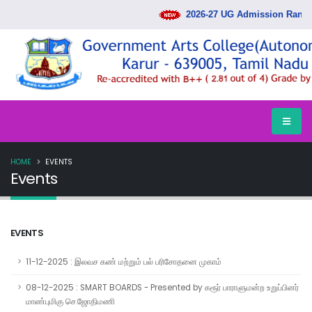
2026-27 UG Admission Rank Lis
HOME
EVENTS
Events
EVENTS
11-12-2025 : இலவச கண் மற்றும் பல் பரிசோதனை முகாம்
08-12-2025 : SMART BOARDS - Presented by கரூர் பாராளுமன்ற உறுப்பினர்
மாண்புமிகு செ.ஜோதிமணி