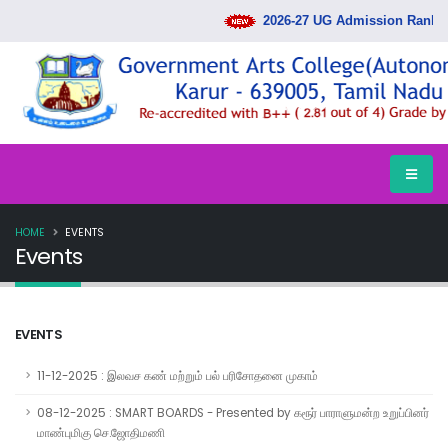
2026-27 UG Admission Rank List
HOME
EVENTS
Events
EVENTS
11-12-2025 : இலவச கண் மற்றும் பல் பரிசோதனை முகாம்
08-12-2025 : SMART BOARDS - Presented by கரூர் பாராளுமன்ற உறுப்பினர்
மாண்புமிகு செ.ஜோதிமணி