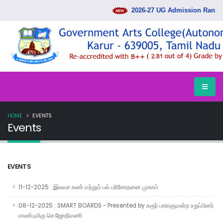
2026-27 UG Admission Rank Lis
HOME
EVENTS
Events
EVENTS
11-12-2025 : இலவச கண் மற்றும் பல் பரிசோதனை முகாம்
08-12-2025 : SMART BOARDS - Presented by கரூர் பாராளுமன்ற உறுப்பினர்
மாண்புமிகு செ.ஜோதிமணி